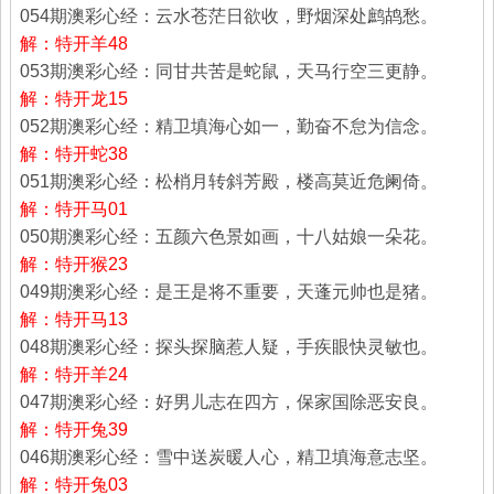
054期澳彩心经：云水苍茫日欲收，野烟深处鹧鸪愁。
解：特开羊48
053期澳彩心经：同甘共苦是蛇鼠，天马行空三更静。
解：特开龙15
052期澳彩心经：精卫填海心如一，勤奋不怠为信念。
解：特开蛇38
051期澳彩心经：松梢月转斜芳殿，楼高莫近危阑倚。
解：特开马01
050期澳彩心经：五颜六色景如画，十八姑娘一朵花。
解：特开猴23
049期澳彩心经：是王是将不重要，天蓬元帅也是猪。
解：特开马13
048期澳彩心经：探头探脑惹人疑，手疾眼快灵敏也。
解：特开羊24
047期澳彩心经：好男儿志在四方，保家国除恶安良。
解：特开兔39
046期澳彩心经：雪中送炭暖人心，精卫填海意志坚。
解：特开兔03