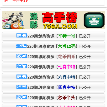
解：特开牛29
平特一肖
220期:澳彩资源【
】已公开
六肖12码
220期:澳彩资源【
】已公开
绝杀四肖
220期:澳彩资源【
】已公开
七肖中特
220期:澳彩资源【
】已公开
六肖中特
220期:澳彩资源【
】已公开
四肖中特
220期:澳彩资源【
】已公开
秒杀半头
220期:澳彩资源【
】已公开