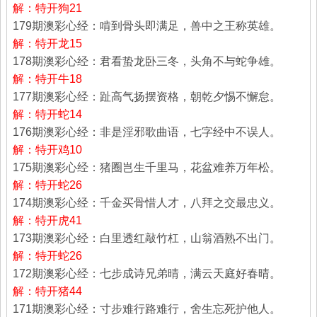
解：特开狗21
179期澳彩心经：啃到骨头即满足，兽中之王称英雄。
解：特开龙15
178期澳彩心经：君看蛰龙卧三冬，头角不与蛇争雄。
解：特开牛18
177期澳彩心经：趾高气扬摆资格，朝乾夕惕不懈怠。
解：特开蛇14
176期澳彩心经：非是淫邪歌曲语，七字经中不误人。
解：特开鸡10
175期澳彩心经：猪圈岂生千里马，花盆难养万年松。
解：特开蛇26
174期澳彩心经：千金买骨惜人才，八拜之交最忠义。
解：特开虎41
173期澳彩心经：白里透红敲竹杠，山翁酒熟不出门。
解：特开蛇26
172期澳彩心经：七步成诗兄弟晴，满云天庭好春晴。
解：特开猪44
171期澳彩心经：寸步难行路难行，舍生忘死护他人。