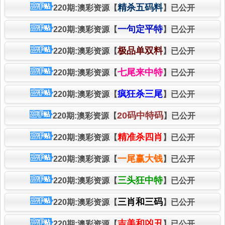
精杀五码料
220期:澳彩资源【
】已公开
一句定平特
220期:澳彩资源【
】已公开
极品单双料
220期:澳彩资源【
】已公开
七尾来中特
220期:澳彩资源【
】已公开
疯狂杀三尾
220期:澳彩资源【
】已公开
20码中特码
220期:澳彩资源【
】已公开
精准杀四肖
220期:澳彩资源【
】已公开
一尾赢大钱
220期:澳彩资源【
】已公开
三头狂中特
220期:澳彩资源【
】已公开
三肖和三码
220期:澳彩资源【
】已公开
吉美和凶丑
220期:澳彩资源【
】已公开