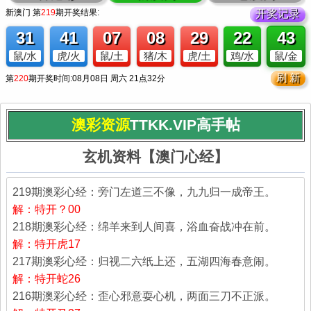
澳彩资源
TTKK.VIP高手帖
玄机资料【澳门心经】
219期澳彩心经：旁门左道三不像，九九归一成帝王。
解：特开？00
218期澳彩心经：绵羊来到人间喜，浴血奋战冲在前。
解：特开虎17
217期澳彩心经：归视二六纸上还，五湖四海春意闹。
解：特开蛇26
216期澳彩心经：歪心邪意耍心机，两面三刀不正派。