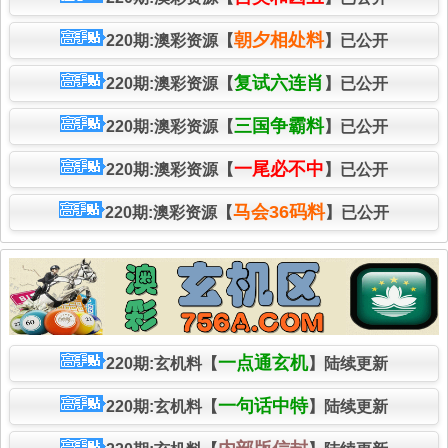
朝夕相处料
220期:澳彩资源【
】已公开
复试六连肖
220期:澳彩资源【
】已公开
三国争霸料
220期:澳彩资源【
】已公开
一尾必不中
220期:澳彩资源【
】已公开
马会36码料
220期:澳彩资源【
】已公开
一点通玄机
220期:玄机料【
】陆续更新
一句话中特
220期:玄机料【
】陆续更新