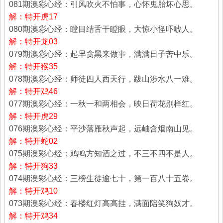
081期澳彩心经：引风吹火不怕事，心怀鬼胎坏心思。
解：特开虎17
080期澳彩心经：瞠目结舌干瞪眼，大惊小怪吓唬人。
解：特开龙03
079期澳彩心经：起早贪黑来做事，满满日子苦中乐。
解：特开猴35
078期澳彩心经：师徒四人西天行，跋山涉水八一难。
解：特开鸡46
077期澳彩心经：一秋一和两相会，映日荷花别样红。
解：特开虎29
076期澳彩心经：平沙落雁秋声起，远岫含烟南山见。
解：特开蛇02
075期澳彩心经：鸡鸣方知酒之过，不三不四不是人。
解：特开狗33
074期澳彩心经：三榜生徒逾七十，第一百八十五卷。
解：特开鸡10
073期澳彩心经：春楼红灯高高挂，满面陪笑狗奴才。
解：特开鸡34