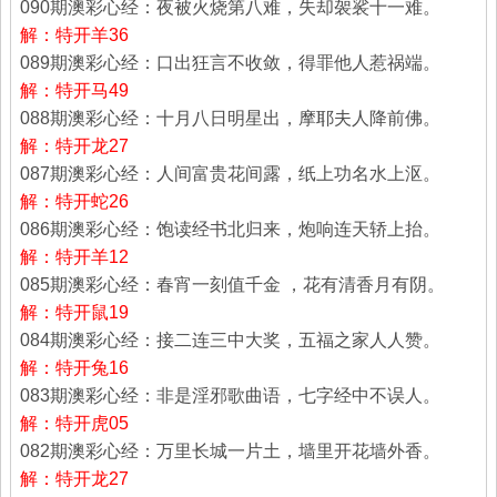
090期澳彩心经：夜被火烧第八难，失却袈裟十一难。
解：特开羊36
089期澳彩心经：口出狂言不收敛，得罪他人惹祸端。
解：特开马49
088期澳彩心经：十月八日明星出，摩耶夫人降前佛。
解：特开龙27
087期澳彩心经：人间富贵花间露，纸上功名水上沤。
解：特开蛇26
086期澳彩心经：饱读经书北归来，炮响连天轿上抬。
解：特开羊12
085期澳彩心经：春宵一刻值千金 ，花有清香月有阴。
解：特开鼠19
084期澳彩心经：接二连三中大奖，五福之家人人赞。
解：特开兔16
083期澳彩心经：非是淫邪歌曲语，七字经中不误人。
解：特开虎05
082期澳彩心经：万里长城一片土，墙里开花墙外香。
解：特开龙27