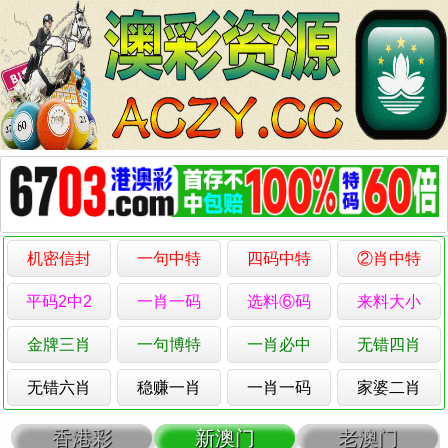
机密信封
一句中特
四码中特
②肖中特
平码2中2
一肖一码
选料⑥码
来料大小
金牌三肖
一句博特
一肖必中
无错四肖
无错六肖
稳赚一肖
一肖一码
家婆二肖