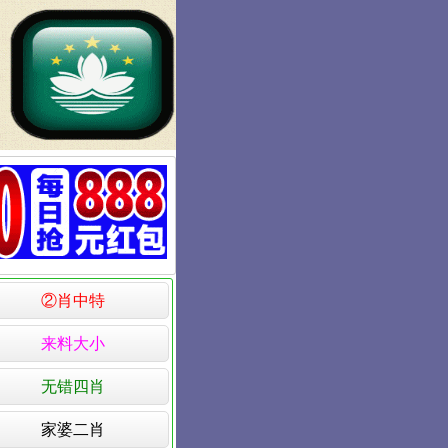
②肖中特
来料大小
无错四肖
家婆二肖