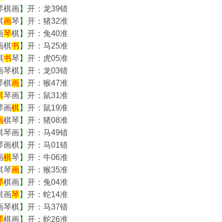
琴棋画
】
开：龙39错
棋
画
琴
】
开：猪32准
画
琴
棋
】
开：兔40准
画棋
书
】
开：马25准
棋
书
琴
】
开：虎05准
画琴棋
】
开：龙03错
琴棋
画
】
开：猴47准
棋
琴画
】
开：鼠31准
琴画
棋
】
开：鼠19准
画
棋琴
】
开：猪08准
棋琴画
】
开：马49错
琴画棋
】
开：马01错
画
棋
琴
】
开：牛06准
棋琴
画
】
开：猴35准
琴
棋画
】
开：兔04准
棋画
琴
】
开：蛇14准
画琴棋
】
开：马37错
琴
棋画
】
开：蛇26准