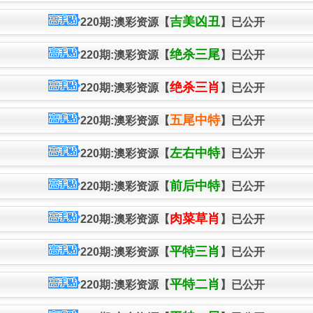
吉美凶丑
220期:澳彩资源【
】已公开
绝杀三尾
220期:澳彩资源【
】已公开
绝杀三肖
220期:澳彩资源【
】已公开
五尾中特
220期:澳彩资源【
】已公开
左右中特
220期:澳彩资源【
】已公开
前后中特
220期:澳彩资源【
】已公开
肉菜草肖
220期:澳彩资源【
】已公开
平特三肖
220期:澳彩资源【
】已公开
平特二肖
220期:澳彩资源【
】已公开