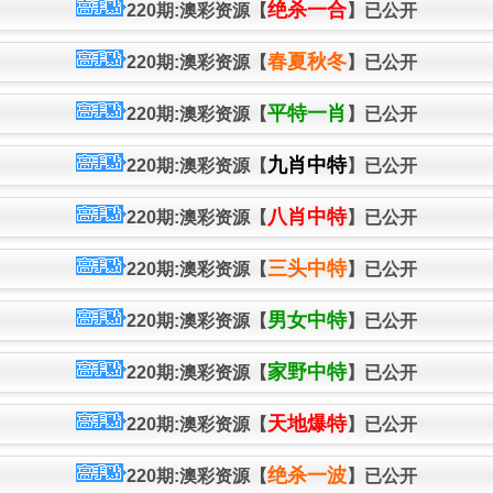
绝杀一合
220期:澳彩资源【
】已公开
春夏秋冬
220期:澳彩资源【
】已公开
平特一肖
220期:澳彩资源【
】已公开
九肖中特
220期:澳彩资源【
】已公开
八肖中特
220期:澳彩资源【
】已公开
三头中特
220期:澳彩资源【
】已公开
男女中特
220期:澳彩资源【
】已公开
家野中特
220期:澳彩资源【
】已公开
天地爆特
220期:澳彩资源【
】已公开
绝杀一波
220期:澳彩资源【
】已公开