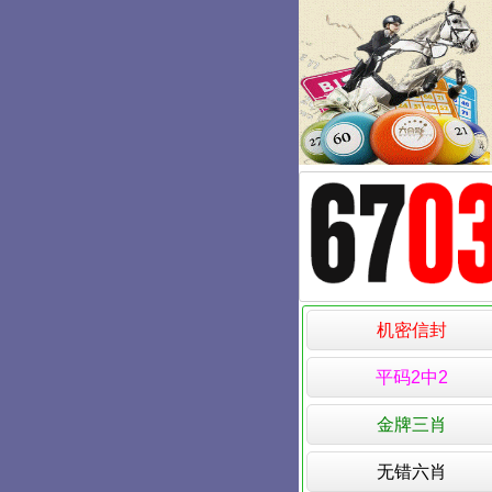
机密信封
平码2中2
金牌三肖
无错六肖