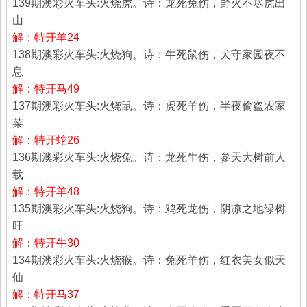
139期澳彩火车头:火烧虎。诗：龙死兔伤，野火不尽虎出
山
解：特开羊24
138期澳彩火车头:火烧狗。诗：牛死鼠伤，犬守家园夜不
息
解：特开马49
137期澳彩火车头:火烧鼠。诗：虎死羊伤，半夜偷盗农家
菜
解：特开蛇26
136期澳彩火车头:火烧兔。诗：龙死牛伤，参天大树前人
载
解：特开羊48
135期澳彩火车头:火烧狗。诗：鸡死龙伤，阴凉之地绿树
旺
解：特开牛30
134期澳彩火车头:火烧猴。诗：兔死羊伤，红衣美女似天
仙
解：特开马37