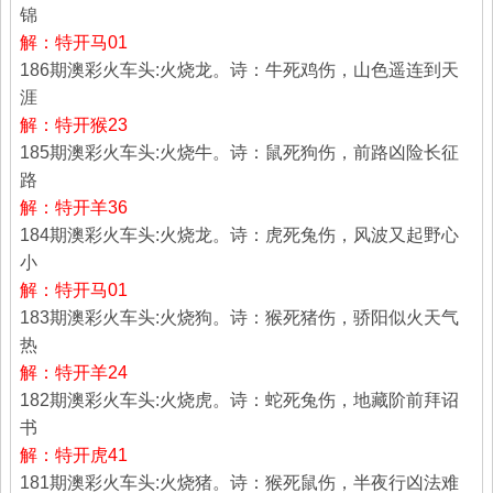
锦
解：特开马01
186期澳彩火车头:火烧龙。诗：牛死鸡伤，山色遥连到天
涯
解：特开猴23
185期澳彩火车头:火烧牛。诗：鼠死狗伤，前路凶险长征
路
解：特开羊36
184期澳彩火车头:火烧龙。诗：虎死兔伤，风波又起野心
小
解：特开马01
183期澳彩火车头:火烧狗。诗：猴死猪伤，骄阳似火天气
热
解：特开羊24
182期澳彩火车头:火烧虎。诗：蛇死兔伤，地藏阶前拜诏
书
解：特开虎41
181期澳彩火车头:火烧猪。诗：猴死鼠伤，半夜行凶法难