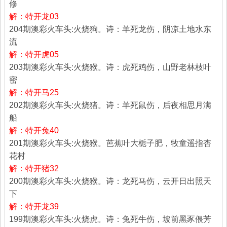
修
解：特开龙03
204期澳彩火车头:火烧狗。诗：羊死龙伤，阴凉土地水东
流
解：特开虎05
203期澳彩火车头:火烧猴。诗：虎死鸡伤，山野老林枝叶
密
解：特开马25
202期澳彩火车头:火烧猪。诗：羊死鼠伤，后夜相思月满
船
解：特开兔40
201期澳彩火车头:火烧猴。芭蕉叶大栀子肥，牧童遥指杏
花村
解：特开猪32
200期澳彩火车头:火烧猴。诗：龙死马伤，云开日出照天
下
解：特开龙39
199期澳彩火车头:火烧虎。诗：兔死牛伤，坡前黑豕偎芳