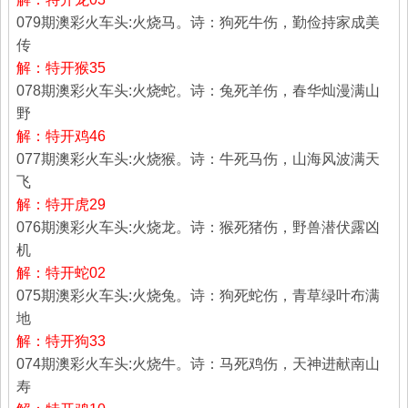
079期澳彩火车头:火烧马。诗：狗死牛伤，勤俭持家成美
传
解：特开猴35
078期澳彩火车头:火烧蛇。诗：兔死羊伤，春华灿漫满山
野
解：特开鸡46
077期澳彩火车头:火烧猴。诗：牛死马伤，山海风波满天
飞
解：特开虎29
076期澳彩火车头:火烧龙。诗：猴死猪伤，野兽潜伏露凶
机
解：特开蛇02
075期澳彩火车头:火烧兔。诗：狗死蛇伤，青草绿叶布满
地
解：特开狗33
074期澳彩火车头:火烧牛。诗：马死鸡伤，天神进献南山
寿