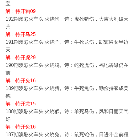
宝
解：特开狗09
192期澳彩火车头:火烧狗。诗：虎死猪伤，大吉大利破天
荒
解：特开马25
191期澳彩火车头:火烧羊。诗：牛死龙伤，窈窕淑女半边
天
解：特开虎29
190期澳彩火车头:火烧鸡。诗：蛇死虎伤，福地碧绿仍在
前
解：特开兔16
189期澳彩火车头:火烧猪。诗：牛死兔伤，勤俭持家成美
德
解：特开龙15
188期澳彩火车头:火烧猴。诗：羊死马伤，风和日丽天气
好
解：特开兔16
187期澳彩火车头:火烧兔。诗：鼠死蛇伤，日进斗金前程