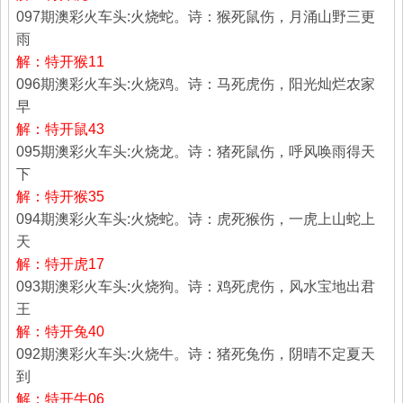
097期澳彩火车头:火烧蛇。诗：猴死鼠伤，月涌山野三更
雨
解：特开猴11
096期澳彩火车头:火烧鸡。诗：马死虎伤，阳光灿烂农家
早
解：特开鼠43
095期澳彩火车头:火烧龙。诗：猪死鼠伤，呼风唤雨得天
下
解：特开猴35
094期澳彩火车头:火烧蛇。诗：虎死猴伤，一虎上山蛇上
天
解：特开虎17
093期澳彩火车头:火烧狗。诗：鸡死虎伤，风水宝地出君
王
解：特开兔40
092期澳彩火车头:火烧牛。诗：猪死兔伤，阴晴不定夏天
到
解：特开牛06