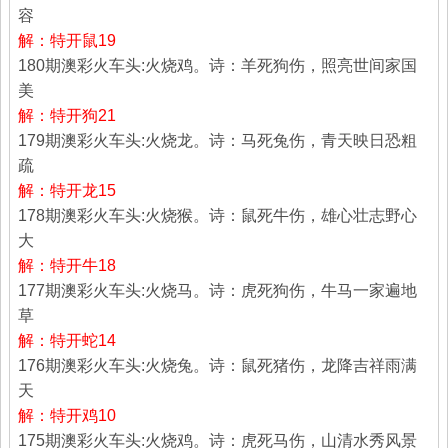
容
解：特开鼠19
180期澳彩火车头:火烧鸡。诗：羊死狗伤，照亮世间家国
美
解：特开狗21
179期澳彩火车头:火烧龙。诗：马死兔伤，青天映日恐粗
疏
解：特开龙15
178期澳彩火车头:火烧猴。诗：鼠死牛伤，雄心壮志野心
大
解：特开牛18
177期澳彩火车头:火烧马。诗：虎死狗伤，牛马一家遍地
草
解：特开蛇14
176期澳彩火车头:火烧兔。诗：鼠死猪伤，龙降吉祥雨满
天
解：特开鸡10
175期澳彩火车头:火烧鸡。诗：虎死马伤，山清水秀风景