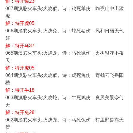
解：特开猴23
067期澳彩火车头:火烧猴。诗：鸡死羊伤，昨夜山中出猛
虎
解：特开虎05
066期澳彩火车头:火烧兔。诗：蛇死猪伤，风和日丽天气
好
解：特开马37
065期澳彩火车头:火烧龙。诗：马死鼠伤，火树银花不夜
天
解：特开虎05
064期澳彩火车头:火烧猴。诗：虎死兔伤，野鹤云飞岳阳
楼
解：特开牛18
063期澳彩火车头:火烧蛇。诗：牛死鸡伤，良辰美景奈何
天
解：特开兔28
062期澳彩火车头:火烧龙。诗：马死兔伤，村里野兽靠天
管