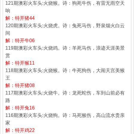
121期澳彩火车头:火烧猴。诗：狗死牛伤，有雷无雨空天
响
解：特开猪44
120期澳彩火车头:火烧虎。诗：兔死马伤，野泉烟火白云
间
解：特开牛06
119期澳彩火车头:火烧鸡。诗：羊死马伤，浪迹天涯美景
赏
解：特开猴11
118期澳彩火车头:火烧猴。诗：牛死狗伤，大闹天宫美猴
王
解：特开猪08
117期澳彩火车头:火烧牛。诗：龙死蛇伤，车到山前必有
路
解：特开兔16
116期澳彩火车头:火烧狗。诗：马死猴伤，高山流水贵亲
家
解：特开鸡22