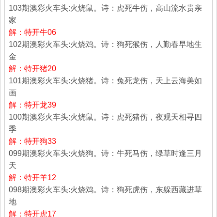
103期澳彩火车头:火烧鼠。诗：虎死牛伤，高山流水贵亲
家
解：特开牛06
102期澳彩火车头:火烧鸡。诗：狗死猴伤，人勤春早地生
金
解：特开猪20
101期澳彩火车头:火烧猪。诗：兔死龙伤，天上云海美如
画
解：特开龙39
100期澳彩火车头:火烧鼠。诗：虎死猪伤，夜观天相寻四
季
解：特开狗33
099期澳彩火车头:火烧狗。诗：牛死马伤，绿草时逢三月
天
解：特开羊12
098期澳彩火车头:火烧鸡。诗：狗死虎伤，东躲西藏进草
地
解：特开虎17