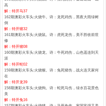
高
解：特开马37
162期澳彩火车头:火烧牛。诗：龙死鸡伤，黑夜大雨绿树
倒
解：特开猪32
161期澳彩火车头:火烧鼠。诗：虎死龙伤，美不胜收前世
修
解：特开猪08
160期澳彩火车头:火烧龙。诗：牛死鸡伤，山色遥连到天
涯
解：特开蛇02
159期澳彩火车头:火烧猴。诗：兔死猪伤，战火连天家何
在
解：特开龙39
158期澳彩火车头:火烧狗。诗：蛇死马伤，绿水百花景色
美
解：特开兔16
157期澳彩火车头:火烧猪。诗：马死兔伤，家国富强又美