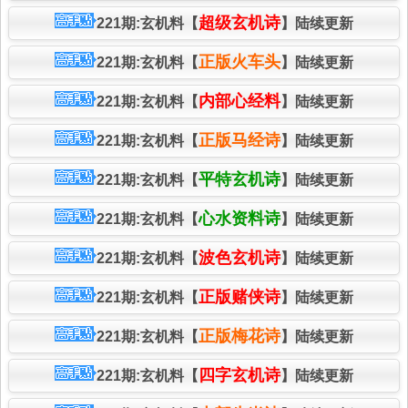
超级玄机诗
221期:玄机料【
】陆续更新
正版火车头
221期:玄机料【
】陆续更新
内部心经料
221期:玄机料【
】陆续更新
正版马经诗
221期:玄机料【
】陆续更新
平特玄机诗
221期:玄机料【
】陆续更新
心水资料诗
221期:玄机料【
】陆续更新
波色玄机诗
221期:玄机料【
】陆续更新
正版赌侠诗
221期:玄机料【
】陆续更新
正版梅花诗
221期:玄机料【
】陆续更新
四字玄机诗
221期:玄机料【
】陆续更新