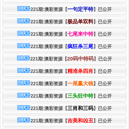
一句定平特
221期:澳彩资源【
】已公开
极品单双料
221期:澳彩资源【
】已公开
七尾来中特
221期:澳彩资源【
】已公开
疯狂杀三尾
221期:澳彩资源【
】已公开
20码中特码
221期:澳彩资源【
】已公开
精准杀四肖
221期:澳彩资源【
】已公开
一尾赢大钱
221期:澳彩资源【
】已公开
三头狂中特
221期:澳彩资源【
】已公开
三肖和三码
221期:澳彩资源【
】已公开
吉美和凶丑
221期:澳彩资源【
】已公开