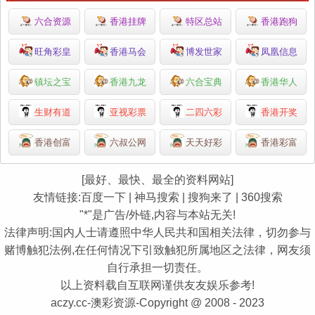
六合资源
香港挂牌
特区总站
香港跑狗
旺角彩皇
香港马会
博发世家
凤凰信息
镇坛之宝
香港九龙
六合宝典
香港华人
生财有道
亚视彩票
二四六彩
香港开奖
香港创富
六叔公网
天天好彩
香港彩富
[最好、最快、最全的资料网站]
友情链接:
百度一下
|
神马搜索
|
搜狗来了
|
360搜索
"*"是广告/外链,内容与本站无关!
法律声明:国内人士请遵照中华人民共和国相关法律，切勿参与
赌博触犯法例,在任何情况下引致触犯所属地区之法律，网友须
自行承担一切责任。
以上资料载自互联网谨供友友娱乐参考!
aczy.cc-澳彩资源-Copyright @ 2008 - 2023