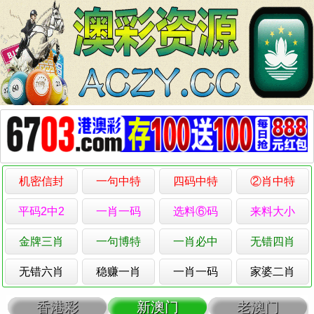
机密信封
一句中特
四码中特
②肖中特
平码2中2
一肖一码
选料⑥码
来料大小
金牌三肖
一句博特
一肖必中
无错四肖
无错六肖
稳赚一肖
一肖一码
家婆二肖