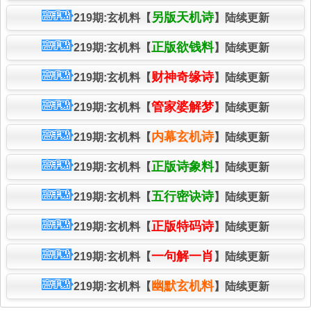
另版天机诗
219期:玄机料【
】陆续更新
正版欲钱料
219期:玄机料【
】陆续更新
财神奇缘诗
219期:玄机料【
】陆续更新
管家婆解梦
219期:玄机料【
】陆续更新
内幕玄机诗
219期:玄机料【
】陆续更新
正版诗象料
219期:玄机料【
】陆续更新
五行密诀诗
219期:玄机料【
】陆续更新
正版特码诗
219期:玄机料【
】陆续更新
一句解一肖
219期:玄机料【
】陆续更新
幽默玄机料
219期:玄机料【
】陆续更新