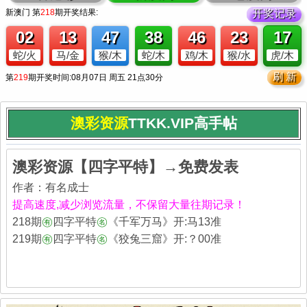
澳彩资源
TTKK.VIP高手帖
澳彩资源【四字平特】→免费发表
作者：有名成士
提高速度,减少浏览流量，不保留大量往期记录！
218期
㊒
四字平特
㊔
《千军万马》开:马13准
219期
㊒
四字平特
㊔
《狡兔三窟》开:？00准