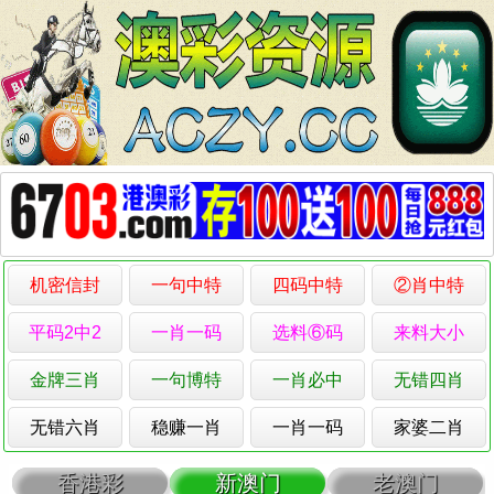
机密信封
一句中特
四码中特
②肖中特
平码2中2
一肖一码
选料⑥码
来料大小
金牌三肖
一句博特
一肖必中
无错四肖
无错六肖
稳赚一肖
一肖一码
家婆二肖