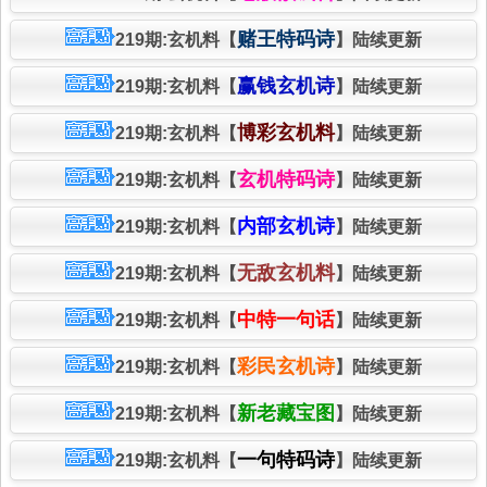
赌王特码诗
219期:玄机料【
】陆续更新
赢钱玄机诗
219期:玄机料【
】陆续更新
博彩玄机料
219期:玄机料【
】陆续更新
玄机特码诗
219期:玄机料【
】陆续更新
内部玄机诗
219期:玄机料【
】陆续更新
无敌玄机料
219期:玄机料【
】陆续更新
中特一句话
219期:玄机料【
】陆续更新
彩民玄机诗
219期:玄机料【
】陆续更新
新老藏宝图
219期:玄机料【
】陆续更新
一句特码诗
219期:玄机料【
】陆续更新