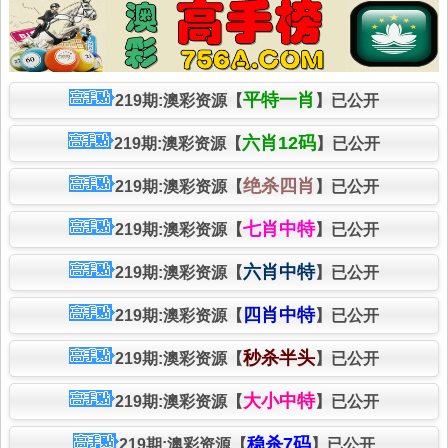
平特一肖
219期:澳彩资源【
】已公开
六肖12码
219期:澳彩资源【
】已公开
绝杀四肖
219期:澳彩资源【
】已公开
七肖中特
219期:澳彩资源【
】已公开
六肖中特
219期:澳彩资源【
】已公开
四肖中特
219期:澳彩资源【
】已公开
秒杀半头
219期:澳彩资源【
】已公开
大小中特
219期:澳彩资源【
】已公开
稳杀7码
219期:澳彩资源【
】已公开